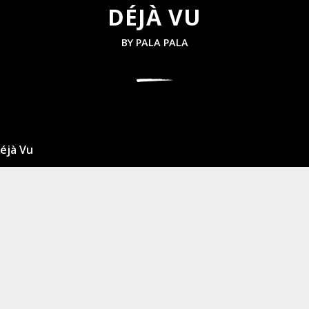
DÉJÀ VU
BY
PALA PALA
éjà Vu
ueño
ntes
reve naufragio
Déjà Vu